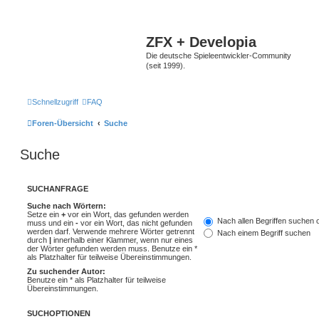
ZFX + Developia
Die deutsche Spieleentwickler-Community
(seit 1999).
Schnellzugriff
FAQ
Foren-Übersicht
Suche
Suche
SUCHANFRAGE
Suche nach Wörtern:
Setze ein
+
vor ein Wort, das gefunden werden
Nach allen Begriffen suchen
muss und ein
-
vor ein Wort, das nicht gefunden
werden darf. Verwende mehrere Wörter getrennt
Nach einem Begriff suchen
durch
|
innerhalb einer Klammer, wenn nur eines
der Wörter gefunden werden muss. Benutze ein *
als Platzhalter für teilweise Übereinstimmungen.
Zu suchender Autor:
Benutze ein * als Platzhalter für teilweise
Übereinstimmungen.
SUCHOPTIONEN