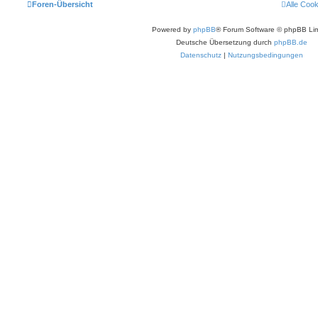
Foren-Übersicht
Alle Coo
Powered by
phpBB
® Forum Software © phpBB Lim
Deutsche Übersetzung durch
phpBB.de
Datenschutz
|
Nutzungsbedingungen