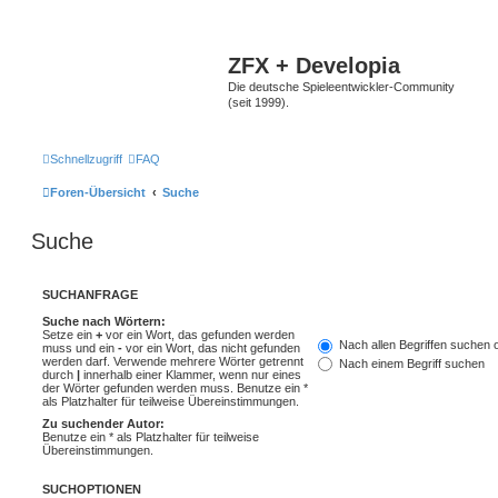
ZFX + Developia
Die deutsche Spieleentwickler-Community
(seit 1999).
Schnellzugriff
FAQ
Foren-Übersicht
Suche
Suche
SUCHANFRAGE
Suche nach Wörtern:
Setze ein
+
vor ein Wort, das gefunden werden
Nach allen Begriffen suchen
muss und ein
-
vor ein Wort, das nicht gefunden
werden darf. Verwende mehrere Wörter getrennt
Nach einem Begriff suchen
durch
|
innerhalb einer Klammer, wenn nur eines
der Wörter gefunden werden muss. Benutze ein *
als Platzhalter für teilweise Übereinstimmungen.
Zu suchender Autor:
Benutze ein * als Platzhalter für teilweise
Übereinstimmungen.
SUCHOPTIONEN