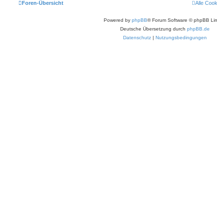
Foren-Übersicht
Alle Coo
Powered by
phpBB
® Forum Software © phpBB Lim
Deutsche Übersetzung durch
phpBB.de
Datenschutz
|
Nutzungsbedingungen