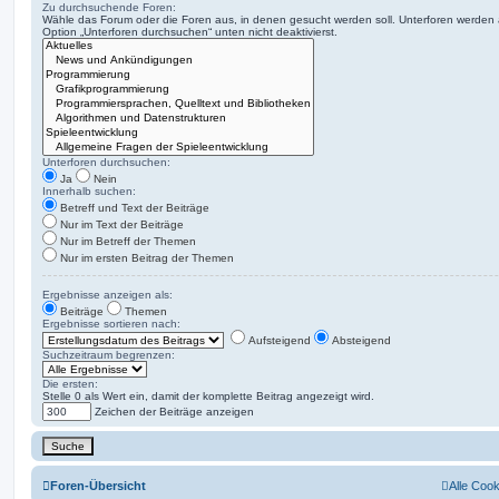
Zu durchsuchende Foren:
Wähle das Forum oder die Foren aus, in denen gesucht werden soll. Unterforen werden a
Option „Unterforen durchsuchen“ unten nicht deaktivierst.
Unterforen durchsuchen:
Ja
Nein
Innerhalb suchen:
Betreff und Text der Beiträge
Nur im Text der Beiträge
Nur im Betreff der Themen
Nur im ersten Beitrag der Themen
Ergebnisse anzeigen als:
Beiträge
Themen
Ergebnisse sortieren nach:
Aufsteigend
Absteigend
Suchzeitraum begrenzen:
Die ersten:
Stelle 0 als Wert ein, damit der komplette Beitrag angezeigt wird.
Zeichen der Beiträge anzeigen
Foren-Übersicht
Alle Coo