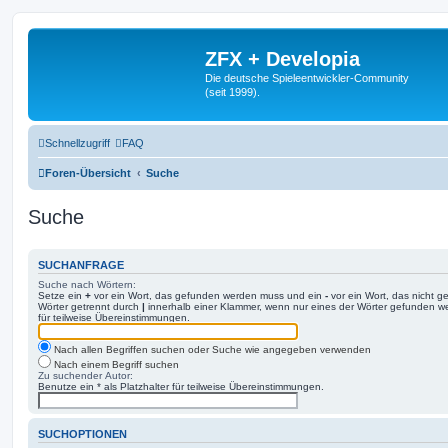
ZFX + Developia
Die deutsche Spieleentwickler-Community
(seit 1999).
Schnellzugriff
FAQ
Foren-Übersicht
Suche
Suche
SUCHANFRAGE
Suche nach Wörtern:
Setze ein
+
vor ein Wort, das gefunden werden muss und ein
-
vor ein Wort, das nicht 
Wörter getrennt durch
|
innerhalb einer Klammer, wenn nur eines der Wörter gefunden we
für teilweise Übereinstimmungen.
Nach allen Begriffen suchen oder Suche wie angegeben verwenden
Nach einem Begriff suchen
Zu suchender Autor:
Benutze ein * als Platzhalter für teilweise Übereinstimmungen.
SUCHOPTIONEN