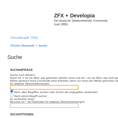
ZFX + Developia
Die deutsche Spieleentwickler-Community
(seit 1999).
Schnellzugriff
FAQ
Foren-Übersicht
Suche
Suche
SUCHANFRAGE
Suche nach Wörtern:
Setze ein
+
vor ein Wort, das gefunden werden muss und ein
-
vor ein Wort, das nicht 
Wörter getrennt durch
|
innerhalb einer Klammer, wenn nur eines der Wörter gefunden we
für teilweise Übereinstimmungen.
Nach allen Begriffen suchen oder Suche wie angegeben verwenden
Nach einem Begriff suchen
Zu suchender Autor:
Benutze ein * als Platzhalter für teilweise Übereinstimmungen.
SUCHOPTIONEN