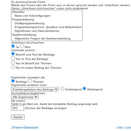
Zu durchsuchende Foren:
Wähle das Forum oder die Foren aus, in denen gesucht werden soll. Unterforen werden a
Option „Unterforen durchsuchen“ unten nicht deaktivierst.
Unterforen durchsuchen:
Ja
Nein
Innerhalb suchen:
Betreff und Text der Beiträge
Nur im Text der Beiträge
Nur im Betreff der Themen
Nur im ersten Beitrag der Themen
Ergebnisse anzeigen als:
Beiträge
Themen
Ergebnisse sortieren nach:
Aufsteigend
Absteigend
Suchzeitraum begrenzen:
Die ersten:
Stelle 0 als Wert ein, damit der komplette Beitrag angezeigt wird.
Zeichen der Beiträge anzeigen
Foren-Übersicht
Alle Coo