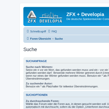
ZFX + Developia
Die deutsche Spieleentwickler-Comm
Schnellzugriff
FAQ
Foren-Übersicht
Suche
Suche
SUCHANFRAGE
Suche nach Wörtern:
Setze ein
+
vor ein Wort, das gefunden werden muss und ein
-
vor ein 
gefunden werden darf. Verwende mehrere Wörter getrennt durch
|
inne
wenn nur eines der Wörter gefunden werden muss. Benutze ein * als Pla
Übereinstimmungen.
Zu suchender Autor:
Benutze ein * als Platzhalter für teilweise Übereinstimmungen.
SUCHOPTIONEN
Zu durchsuchende Foren:
Wähle das Forum oder die Foren aus, in denen gesucht werden soll. 
automatisch mit durchsucht, sofern du die Option „Unterforen durchsu