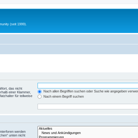
unity (seit 1999).
Wort, das nicht
Nach allen Begriffen suchen oder Suche wie angegeben verwe
rhalb einer Klammer,
tzhalter für teilweise
Nach einem Begriff suchen
Unterforen werden
chen“ unten nicht