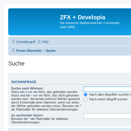
ZFX + Developia
Die deutsche Spieleentwickler-Community
(seit 1999).
Schnellzugriff
FAQ
Foren-Übersicht
Suche
Suche
SUCHANFRAGE
Suche nach Wörtern:
Setze ein
+
vor ein Wort, das gefunden werden
Nach allen Begriffen suchen
muss und ein
-
vor ein Wort, das nicht gefunden
werden darf. Verwende mehrere Wörter getrennt
Nach einem Begriff suchen
durch
|
innerhalb einer Klammer, wenn nur eines
der Wörter gefunden werden muss. Benutze ein *
als Platzhalter für teilweise Übereinstimmungen.
Zu suchender Autor:
Benutze ein * als Platzhalter für teilweise
Übereinstimmungen.