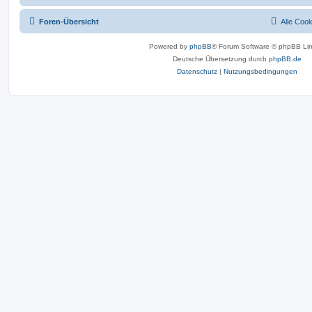
Foren-Übersicht
Alle Coo
Powered by
phpBB
® Forum Software © phpBB Lim
Deutsche Übersetzung durch
phpBB.de
Datenschutz
|
Nutzungsbedingungen