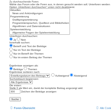
Zu durchsuchende Foren:
Wähle das Forum oder die Foren aus, in denen gesucht werden soll. Unterforen werden a
Option „Unterforen durchsuchen“ unten nicht deaktivierst.
Unterforen durchsuchen:
Ja
Nein
Innerhalb suchen:
Betreff und Text der Beiträge
Nur im Text der Beiträge
Nur im Betreff der Themen
Nur im ersten Beitrag der Themen
Ergebnisse anzeigen als:
Beiträge
Themen
Ergebnisse sortieren nach:
Aufsteigend
Absteigend
Suchzeitraum begrenzen:
Die ersten:
Stelle 0 als Wert ein, damit der komplette Beitrag angezeigt wird.
Zeichen der Beiträge anzeigen
Foren-Übersicht
Alle Coo