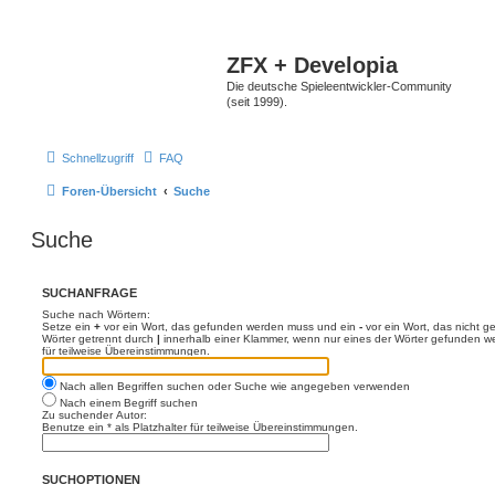
ZFX + Developia
Die deutsche Spieleentwickler-Community
(seit 1999).
Schnellzugriff
FAQ
Foren-Übersicht
Suche
Suche
SUCHANFRAGE
Suche nach Wörtern:
Setze ein
+
vor ein Wort, das gefunden werden muss und ein
-
vor ein Wort, das nicht 
Wörter getrennt durch
|
innerhalb einer Klammer, wenn nur eines der Wörter gefunden we
für teilweise Übereinstimmungen.
Nach allen Begriffen suchen oder Suche wie angegeben verwenden
Nach einem Begriff suchen
Zu suchender Autor:
Benutze ein * als Platzhalter für teilweise Übereinstimmungen.
SUCHOPTIONEN