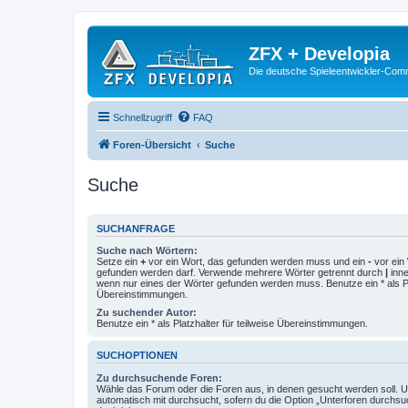
ZFX + Developia
Die deutsche Spieleentwickler-Comm
Schnellzugriff
FAQ
Foren-Übersicht
Suche
Suche
SUCHANFRAGE
Suche nach Wörtern:
Setze ein
+
vor ein Wort, das gefunden werden muss und ein
-
vor ein 
gefunden werden darf. Verwende mehrere Wörter getrennt durch
|
inne
wenn nur eines der Wörter gefunden werden muss. Benutze ein * als Pla
Übereinstimmungen.
Zu suchender Autor:
Benutze ein * als Platzhalter für teilweise Übereinstimmungen.
SUCHOPTIONEN
Zu durchsuchende Foren:
Wähle das Forum oder die Foren aus, in denen gesucht werden soll. 
automatisch mit durchsucht, sofern du die Option „Unterforen durchsu