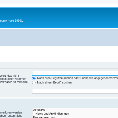
unity (seit 1999).
Wort, das nicht
Nach allen Begriffen suchen oder Suche wie angegeben verwe
rhalb einer Klammer,
tzhalter für teilweise
Nach einem Begriff suchen
Unterforen werden
chen“ unten nicht