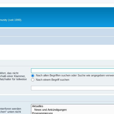
unity (seit 1999).
Wort, das nicht
Nach allen Begriffen suchen oder Suche wie angegeben verwe
rhalb einer Klammer,
tzhalter für teilweise
Nach einem Begriff suchen
Unterforen werden
chen“ unten nicht