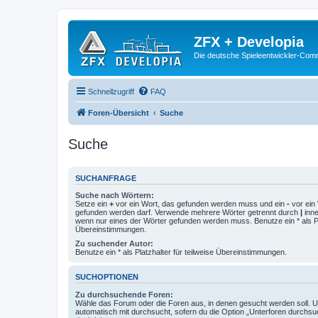
ZFX + Developia
Die deutsche Spieleentwickler-Comm
Schnellzugriff
FAQ
Foren-Übersicht
Suche
Suche
SUCHANFRAGE
Suche nach Wörtern:
Setze ein
+
vor ein Wort, das gefunden werden muss und ein
-
vor ein 
gefunden werden darf. Verwende mehrere Wörter getrennt durch
|
inne
wenn nur eines der Wörter gefunden werden muss. Benutze ein * als Pla
Übereinstimmungen.
Zu suchender Autor:
Benutze ein * als Platzhalter für teilweise Übereinstimmungen.
SUCHOPTIONEN
Zu durchsuchende Foren:
Wähle das Forum oder die Foren aus, in denen gesucht werden soll. 
automatisch mit durchsucht, sofern du die Option „Unterforen durchsu