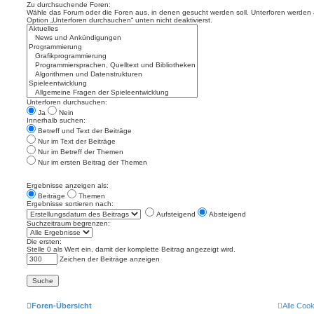
Zu durchsuchende Foren:
Wähle das Forum oder die Foren aus, in denen gesucht werden soll. Unterforen werden a
Option „Unterforen durchsuchen“ unten nicht deaktivierst.
Unterforen durchsuchen:
Ja
Nein
Innerhalb suchen:
Betreff und Text der Beiträge
Nur im Text der Beiträge
Nur im Betreff der Themen
Nur im ersten Beitrag der Themen
Ergebnisse anzeigen als:
Beiträge
Themen
Ergebnisse sortieren nach:
Aufsteigend
Absteigend
Suchzeitraum begrenzen:
Die ersten:
Stelle 0 als Wert ein, damit der komplette Beitrag angezeigt wird.
Zeichen der Beiträge anzeigen
Foren-Übersicht
Alle Coo