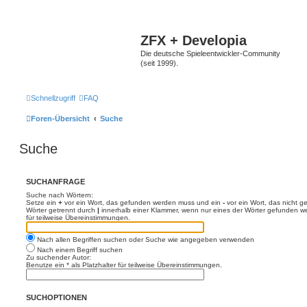
ZFX + Developia
Die deutsche Spieleentwickler-Community
(seit 1999).
Schnellzugriff
FAQ
Foren-Übersicht
Suche
Suche
SUCHANFRAGE
Suche nach Wörtern:
Setze ein
+
vor ein Wort, das gefunden werden muss und ein
-
vor ein Wort, das nicht 
Wörter getrennt durch
|
innerhalb einer Klammer, wenn nur eines der Wörter gefunden we
für teilweise Übereinstimmungen.
Nach allen Begriffen suchen oder Suche wie angegeben verwenden
Nach einem Begriff suchen
Zu suchender Autor:
Benutze ein * als Platzhalter für teilweise Übereinstimmungen.
SUCHOPTIONEN