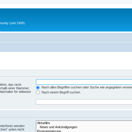
unity (seit 1999).
Wort, das nicht
Nach allen Begriffen suchen oder Suche wie angegeben verwe
rhalb einer Klammer,
tzhalter für teilweise
Nach einem Begriff suchen
Unterforen werden
chen“ unten nicht