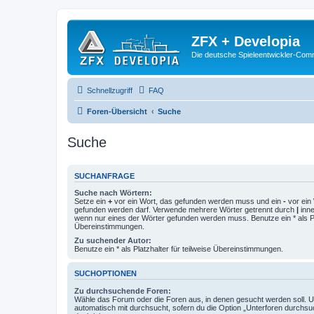
ZFX + Developia
Die deutsche Spieleentwickler-Comm
Schnellzugriff
FAQ
Foren-Übersicht
Suche
Suche
SUCHANFRAGE
Suche nach Wörtern:
Setze ein
+
vor ein Wort, das gefunden werden muss und ein
-
vor ein 
gefunden werden darf. Verwende mehrere Wörter getrennt durch
|
inne
wenn nur eines der Wörter gefunden werden muss. Benutze ein * als Pla
Übereinstimmungen.
Zu suchender Autor:
Benutze ein * als Platzhalter für teilweise Übereinstimmungen.
SUCHOPTIONEN
Zu durchsuchende Foren:
Wähle das Forum oder die Foren aus, in denen gesucht werden soll. 
automatisch mit durchsucht, sofern du die Option „Unterforen durchsu