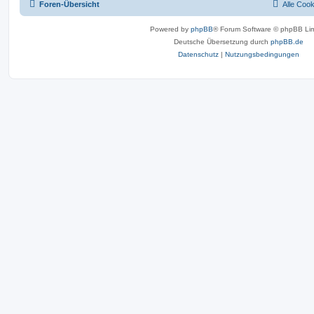
Foren-Übersicht
Alle Coo
Powered by
phpBB
® Forum Software © phpBB Lim
Deutsche Übersetzung durch
phpBB.de
Datenschutz
|
Nutzungsbedingungen