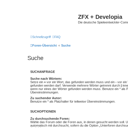
ZFX + Developia
Die deutsche Spieleentwickler-Comm
Schnellzugriff
FAQ
Foren-Übersicht
Suche
Suche
SUCHANFRAGE
Suche nach Wörtern:
Setze ein
+
vor ein Wort, das gefunden werden muss und ein
-
vor ein 
gefunden werden darf. Verwende mehrere Wörter getrennt durch
|
inne
wenn nur eines der Wörter gefunden werden muss. Benutze ein * als Pla
Übereinstimmungen.
Zu suchender Autor:
Benutze ein * als Platzhalter für teilweise Übereinstimmungen.
SUCHOPTIONEN
Zu durchsuchende Foren:
Wähle das Forum oder die Foren aus, in denen gesucht werden soll. 
automatisch mit durchsucht, sofern du die Option „Unterforen durchsu