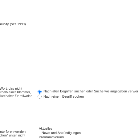
unity (seit 1999).
Wort, das nicht
Nach allen Begriffen suchen oder Suche wie angegeben verwe
rhalb einer Klammer,
tzhalter für teilweise
Nach einem Begriff suchen
Unterforen werden
chen“ unten nicht