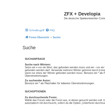
ZFX + Developia
Die deutsche Spieleentwickler-Comm
Schnellzugriff
FAQ
Foren-Übersicht
Suche
Suche
SUCHANFRAGE
Suche nach Wörtern:
Setze ein
+
vor ein Wort, das gefunden werden muss und ein
-
vor ein 
gefunden werden darf. Verwende mehrere Wörter getrennt durch
|
inne
wenn nur eines der Wörter gefunden werden muss. Benutze ein * als Pla
Übereinstimmungen.
Zu suchender Autor:
Benutze ein * als Platzhalter für teilweise Übereinstimmungen.
SUCHOPTIONEN
Zu durchsuchende Foren:
Wähle das Forum oder die Foren aus, in denen gesucht werden soll. 
automatisch mit durchsucht, sofern du die Option „Unterforen durchsu