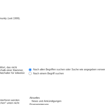
unity (seit 1999).
Wort, das nicht
Nach allen Begriffen suchen oder Suche wie angegeben verwe
rhalb einer Klammer,
tzhalter für teilweise
Nach einem Begriff suchen
Unterforen werden
chen“ unten nicht