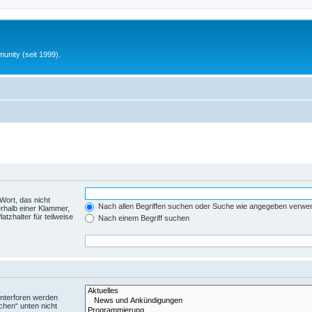
unity (seit 1999).
Wort, das nicht
Nach allen Begriffen suchen oder Suche wie angegeben verwe
rhalb einer Klammer,
tzhalter für teilweise
Nach einem Begriff suchen
Unterforen werden
chen“ unten nicht