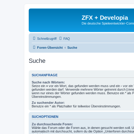
ZFX + Developia
Die deutsche Spieleentwickler-Comm
Schnellzugriff
FAQ
Foren-Übersicht
Suche
Suche
SUCHANFRAGE
Suche nach Wörtern:
Setze ein
+
vor ein Wort, das gefunden werden muss und ein
-
vor ein 
gefunden werden darf. Verwende mehrere Wörter getrennt durch
|
inne
wenn nur eines der Wörter gefunden werden muss. Benutze ein * als Pla
Übereinstimmungen.
Zu suchender Autor:
Benutze ein * als Platzhalter für teilweise Übereinstimmungen.
SUCHOPTIONEN
Zu durchsuchende Foren:
Wähle das Forum oder die Foren aus, in denen gesucht werden soll. 
automatisch mit durchsucht, sofern du die Option „Unterforen durchsu