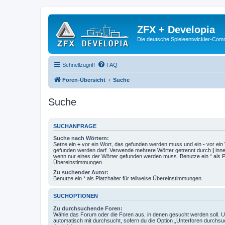
ZFX + Developia
Die deutsche Spieleentwickler-Comm
Schnellzugriff
FAQ
Foren-Übersicht
Suche
Suche
SUCHANFRAGE
Suche nach Wörtern:
Setze ein
+
vor ein Wort, das gefunden werden muss und ein
-
vor ein 
gefunden werden darf. Verwende mehrere Wörter getrennt durch
|
inne
wenn nur eines der Wörter gefunden werden muss. Benutze ein * als Pla
Übereinstimmungen.
Zu suchender Autor:
Benutze ein * als Platzhalter für teilweise Übereinstimmungen.
SUCHOPTIONEN
Zu durchsuchende Foren:
Wähle das Forum oder die Foren aus, in denen gesucht werden soll. 
automatisch mit durchsucht, sofern du die Option „Unterforen durchsu