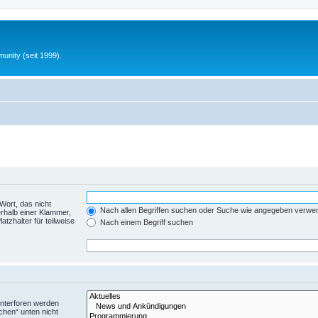
unity (seit 1999).
Wort, das nicht
Nach allen Begriffen suchen oder Suche wie angegeben verwe
rhalb einer Klammer,
tzhalter für teilweise
Nach einem Begriff suchen
Unterforen werden
chen“ unten nicht