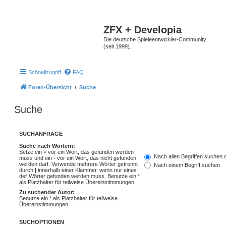
ZFX + Developia
Die deutsche Spieleentwickler-Community
(seit 1999).
Schnellzugriff
FAQ
Foren-Übersicht
Suche
Suche
SUCHANFRAGE
Suche nach Wörtern:
Setze ein
+
vor ein Wort, das gefunden werden
Nach allen Begriffen suchen
muss und ein
-
vor ein Wort, das nicht gefunden
werden darf. Verwende mehrere Wörter getrennt
Nach einem Begriff suchen
durch
|
innerhalb einer Klammer, wenn nur eines
der Wörter gefunden werden muss. Benutze ein *
als Platzhalter für teilweise Übereinstimmungen.
Zu suchender Autor:
Benutze ein * als Platzhalter für teilweise
Übereinstimmungen.
SUCHOPTIONEN