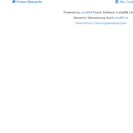
Foren-Übersicht
Alle Coo
Powered by
phpBB
® Forum Software © phpBB Lim
Deutsche Übersetzung durch
phpBB.de
Datenschutz
|
Nutzungsbedingungen