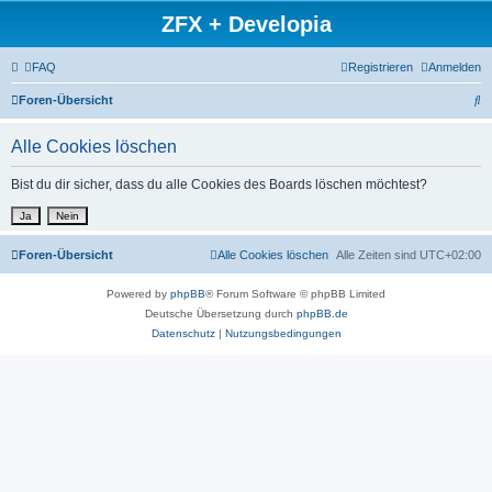
ZFX + Developia
FAQ
Registrieren
Anmelden
S
Foren-Übersicht
u
Alle Cookies löschen
c
h
Bist du dir sicher, dass du alle Cookies des Boards löschen möchtest?
e
Foren-Übersicht
Alle Cookies löschen
Alle Zeiten sind
UTC+02:00
Powered by
phpBB
® Forum Software © phpBB Limited
Deutsche Übersetzung durch
phpBB.de
Datenschutz
|
Nutzungsbedingungen