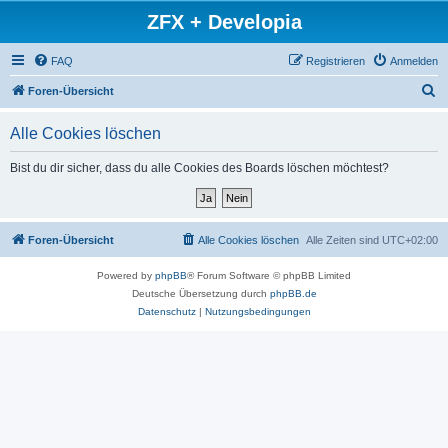
ZFX + Developia
FAQ
Registrieren
Anmelden
S
Foren-Übersicht
u
Alle Cookies löschen
c
h
Bist du dir sicher, dass du alle Cookies des Boards löschen möchtest?
e
Foren-Übersicht
Alle Cookies löschen
Alle Zeiten sind
UTC+02:00
Powered by
phpBB
® Forum Software © phpBB Limited
Deutsche Übersetzung durch
phpBB.de
Datenschutz
|
Nutzungsbedingungen