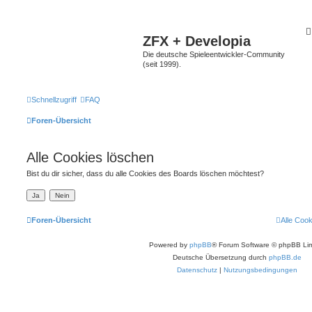
ZFX + Developia
Die deutsche Spieleentwickler-Community
(seit 1999).
Schnellzugriff
FAQ
Foren-Übersicht
Alle Cookies löschen
Bist du dir sicher, dass du alle Cookies des Boards löschen möchtest?
Foren-Übersicht
Alle Coo
Powered by
phpBB
® Forum Software © phpBB Lim
Deutsche Übersetzung durch
phpBB.de
Datenschutz
|
Nutzungsbedingungen