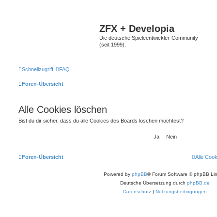
ZFX + Developia
Die deutsche Spieleentwickler-Community
(seit 1999).
Schnellzugriff
FAQ
Foren-Übersicht
Alle Cookies löschen
Bist du dir sicher, dass du alle Cookies des Boards löschen möchtest?
Foren-Übersicht
Alle Coo
Powered by
phpBB
® Forum Software © phpBB Lim
Deutsche Übersetzung durch
phpBB.de
Datenschutz
|
Nutzungsbedingungen