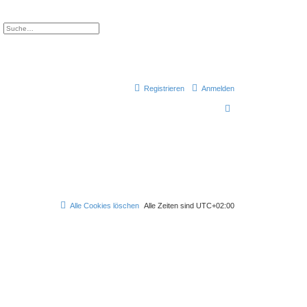
e
Erweiterte Suche
Registrieren
Anmelden
S
u
c
h
e
Alle Cookies löschen
Alle Zeiten sind
UTC+02:00