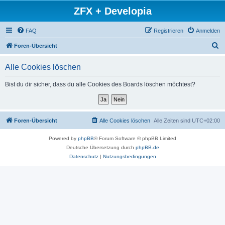
ZFX + Developia
FAQ
Registrieren
Anmelden
S
Foren-Übersicht
u
Alle Cookies löschen
c
h
Bist du dir sicher, dass du alle Cookies des Boards löschen möchtest?
e
Foren-Übersicht
Alle Cookies löschen
Alle Zeiten sind
UTC+02:00
Powered by
phpBB
® Forum Software © phpBB Limited
Deutsche Übersetzung durch
phpBB.de
Datenschutz
|
Nutzungsbedingungen