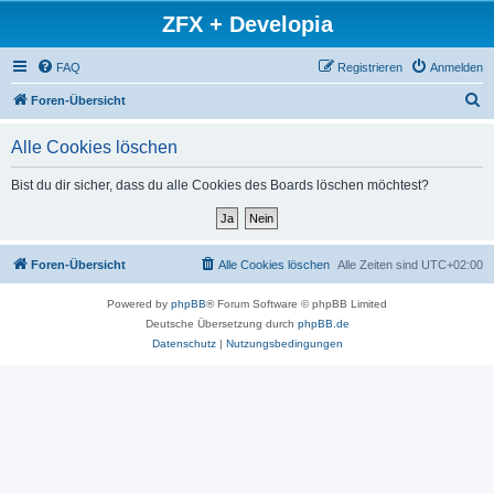
ZFX + Developia
FAQ
Registrieren
Anmelden
S
Foren-Übersicht
u
Alle Cookies löschen
c
h
Bist du dir sicher, dass du alle Cookies des Boards löschen möchtest?
e
Foren-Übersicht
Alle Cookies löschen
Alle Zeiten sind
UTC+02:00
Powered by
phpBB
® Forum Software © phpBB Limited
Deutsche Übersetzung durch
phpBB.de
Datenschutz
|
Nutzungsbedingungen