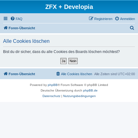
ZFX + Developia
FAQ
Registrieren
Anmelden
S
Foren-Übersicht
u
Alle Cookies löschen
c
h
Bist du dir sicher, dass du alle Cookies des Boards löschen möchtest?
e
Foren-Übersicht
Alle Cookies löschen
Alle Zeiten sind
UTC+02:00
Powered by
phpBB
® Forum Software © phpBB Limited
Deutsche Übersetzung durch
phpBB.de
Datenschutz
|
Nutzungsbedingungen