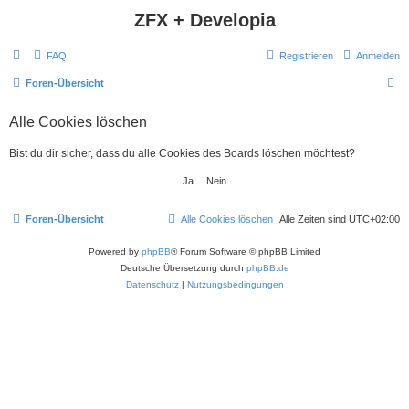
ZFX + Developia
FAQ
Registrieren
Anmelden
S
Foren-Übersicht
u
Alle Cookies löschen
c
h
Bist du dir sicher, dass du alle Cookies des Boards löschen möchtest?
e
Foren-Übersicht
Alle Cookies löschen
Alle Zeiten sind
UTC+02:00
Powered by
phpBB
® Forum Software © phpBB Limited
Deutsche Übersetzung durch
phpBB.de
Datenschutz
|
Nutzungsbedingungen