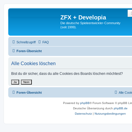
ZFX + Developia
Die deutsche Spieleentwickler-Community
(seit 1999).
Schnellzugriff
FAQ
Foren-Übersicht
Alle Cookies löschen
Bist du dir sicher, dass du alle Cookies des Boards löschen möchtest?
Foren-Übersicht
Alle Coo
Powered by
phpBB
® Forum Software © phpBB Lim
Deutsche Übersetzung durch
phpBB.de
Datenschutz
|
Nutzungsbedingungen