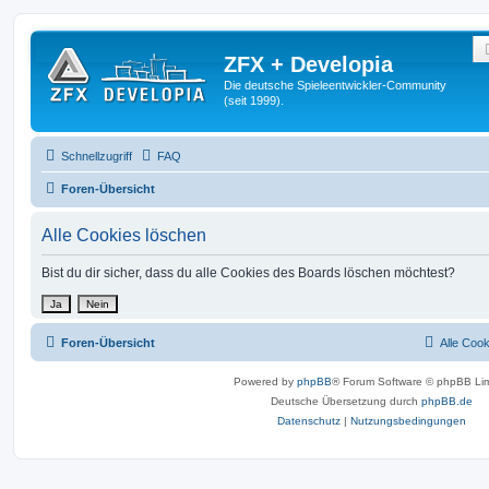
ZFX + Developia
Die deutsche Spieleentwickler-Community
(seit 1999).
Schnellzugriff
FAQ
Foren-Übersicht
Alle Cookies löschen
Bist du dir sicher, dass du alle Cookies des Boards löschen möchtest?
Foren-Übersicht
Alle Coo
Powered by
phpBB
® Forum Software © phpBB Lim
Deutsche Übersetzung durch
phpBB.de
Datenschutz
|
Nutzungsbedingungen