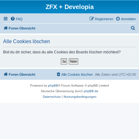
ZFX + Developia
FAQ
Registrieren
Anmelden
S
Foren-Übersicht
u
Alle Cookies löschen
c
h
Bist du dir sicher, dass du alle Cookies des Boards löschen möchtest?
e
Foren-Übersicht
Alle Cookies löschen
Alle Zeiten sind
UTC+02:00
Powered by
phpBB
® Forum Software © phpBB Limited
Deutsche Übersetzung durch
phpBB.de
Datenschutz
|
Nutzungsbedingungen