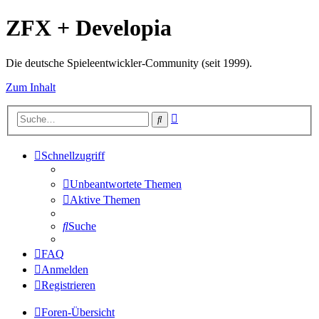
ZFX + Developia
Die deutsche Spieleentwickler-Community (seit 1999).
Zum Inhalt
Erweiterte
Suche
Suche
Schnellzugriff
Unbeantwortete Themen
Aktive Themen
Suche
FAQ
Anmelden
Registrieren
Foren-Übersicht