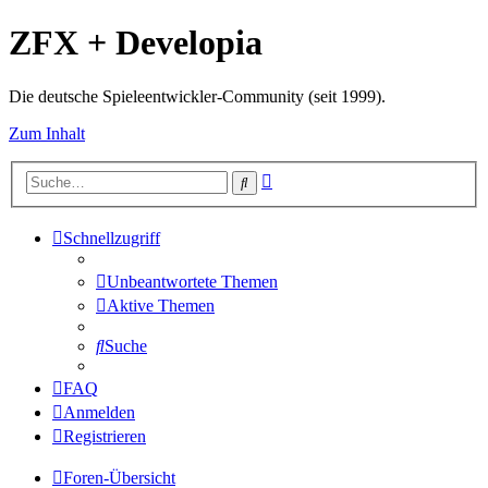
ZFX + Developia
Die deutsche Spieleentwickler-Community (seit 1999).
Zum Inhalt
Erweiterte
Suche
Suche
Schnellzugriff
Unbeantwortete Themen
Aktive Themen
Suche
FAQ
Anmelden
Registrieren
Foren-Übersicht