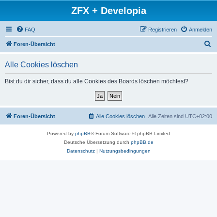
ZFX + Developia
FAQ
Registrieren
Anmelden
S
Foren-Übersicht
u
Alle Cookies löschen
c
h
Bist du dir sicher, dass du alle Cookies des Boards löschen möchtest?
e
Foren-Übersicht
Alle Cookies löschen
Alle Zeiten sind
UTC+02:00
Powered by
phpBB
® Forum Software © phpBB Limited
Deutsche Übersetzung durch
phpBB.de
Datenschutz
|
Nutzungsbedingungen