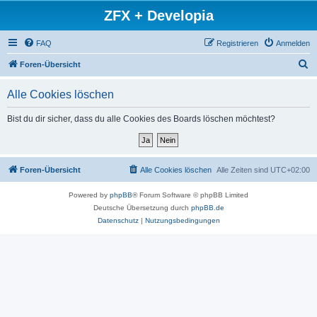
ZFX + Developia
FAQ
Registrieren
Anmelden
S
Foren-Übersicht
u
Alle Cookies löschen
c
h
Bist du dir sicher, dass du alle Cookies des Boards löschen möchtest?
e
Foren-Übersicht
Alle Cookies löschen
Alle Zeiten sind
UTC+02:00
Powered by
phpBB
® Forum Software © phpBB Limited
Deutsche Übersetzung durch
phpBB.de
Datenschutz
|
Nutzungsbedingungen