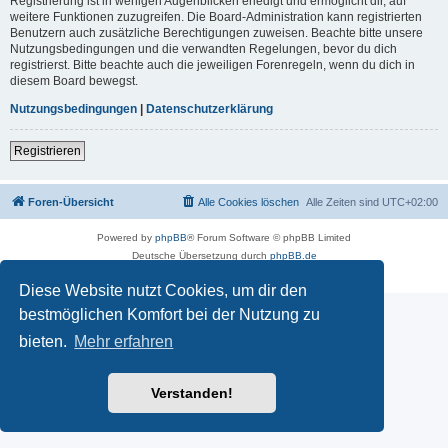
Registrierung ist in wenigen Augenblicken erledigt und ermöglicht dir, auf
weitere Funktionen zuzugreifen. Die Board-Administration kann registrierten
Benutzern auch zusätzliche Berechtigungen zuweisen. Beachte bitte unsere
Nutzungsbedingungen und die verwandten Regelungen, bevor du dich
registrierst. Bitte beachte auch die jeweiligen Forenregeln, wenn du dich in
diesem Board bewegst.
Nutzungsbedingungen
|
Datenschutzerklärung
Registrieren
Foren-Übersicht
Alle Cookies löschen
Alle Zeiten sind
UTC+02:00
Powered by
phpBB
® Forum Software © phpBB Limited
Deutsche Übersetzung durch
phpBB.de
Datenschutz
|
Nutzungsbedingungen
Diese Website nutzt Cookies, um dir den
bestmöglichen Komfort bei der Nutzung zu
bieten.
Mehr erfahren
Verstanden!