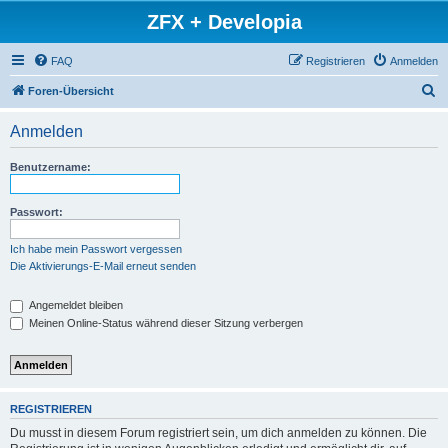
ZFX + Developia
FAQ
Registrieren
Anmelden
S
Foren-Übersicht
u
Anmelden
c
h
Benutzername:
e
Passwort:
Ich habe mein Passwort vergessen
Die Aktivierungs-E-Mail erneut senden
Angemeldet bleiben
Meinen Online-Status während dieser Sitzung verbergen
REGISTRIEREN
Du musst in diesem Forum registriert sein, um dich anmelden zu können. Die