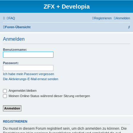
ZFX + Developia
FAQ
Registrieren
Anmelden
S
Foren-Übersicht
u
Anmelden
c
h
Benutzername:
e
Passwort:
Ich habe mein Passwort vergessen
Die Aktivierungs-E-Mail erneut senden
Angemeldet bleiben
Meinen Online-Status während dieser Sitzung verbergen
REGISTRIEREN
Du musst in diesem Forum registriert sein, um dich anmelden zu können. Die