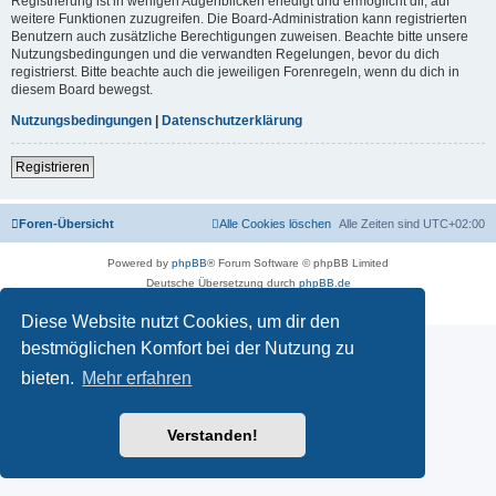
Registrierung ist in wenigen Augenblicken erledigt und ermöglicht dir, auf
weitere Funktionen zuzugreifen. Die Board-Administration kann registrierten
Benutzern auch zusätzliche Berechtigungen zuweisen. Beachte bitte unsere
Nutzungsbedingungen und die verwandten Regelungen, bevor du dich
registrierst. Bitte beachte auch die jeweiligen Forenregeln, wenn du dich in
diesem Board bewegst.
Nutzungsbedingungen
|
Datenschutzerklärung
Registrieren
Foren-Übersicht
Alle Cookies löschen
Alle Zeiten sind
UTC+02:00
Powered by
phpBB
® Forum Software © phpBB Limited
Deutsche Übersetzung durch
phpBB.de
Datenschutz
|
Nutzungsbedingungen
Diese Website nutzt Cookies, um dir den
bestmöglichen Komfort bei der Nutzung zu
bieten.
Mehr erfahren
Verstanden!