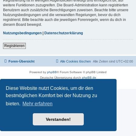
Registrierung ist in wenigen Augenblicken erledigt und ermöglicht dir, auf
weitere Funktionen zuzugreifen. Die Board-Administration kann registrierten
Benutzern auch zusätzliche Berechtigungen zuweisen. Beachte bitte unsere
Nutzungsbedingungen und die verwandten Regelungen, bevor du dich
registrierst. Bitte beachte auch die jeweiligen Forenregeln, wenn du dich in
diesem Board bewegst.
Nutzungsbedingungen
|
Datenschutzerklärung
Registrieren
Foren-Übersicht
Alle Cookies löschen
Alle Zeiten sind
UTC+02:00
Powered by
phpBB
® Forum Software © phpBB Limited
Deutsche Übersetzung durch
phpBB.de
Datenschutz
|
Nutzungsbedingungen
Diese Website nutzt Cookies, um dir den
bestmöglichen Komfort bei der Nutzung zu
bieten.
Mehr erfahren
Verstanden!