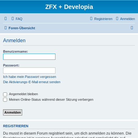
ZFX + Developia
FAQ
Registrieren
Anmelden
S
Foren-Übersicht
u
Anmelden
c
h
Benutzername:
e
Passwort:
Ich habe mein Passwort vergessen
Die Aktivierungs-E-Mail erneut senden
Angemeldet bleiben
Meinen Online-Status während dieser Sitzung verbergen
REGISTRIEREN
Du musst in diesem Forum registriert sein, um dich anmelden zu können. Die