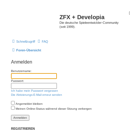
ZFX + Developia
Die deutsche Spieleentwickler-Community
(seit 1999).
Schnellzugriff
FAQ
Foren-Übersicht
Anmelden
Benutzername:
Passwort:
Ich habe mein Passwort vergessen
Die Aktivierungs-E-Mail erneut senden
Angemeldet bleiben
Meinen Online-Status während dieser Sitzung verbergen
REGISTRIEREN