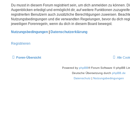
Du musst in diesem Forum registriert sein, um dich anmelden zu können. Di
Augenblicken erledigt und ermöglicht dir, auf weitere Funktionen zuzugreif
registrierten Benutzern auch zusätzliche Berechtigungen zuweisen. Beachte
Nutzungsbedingungen und die verwandten Regelungen, bevor du dich registr
jeweiligen Forenregeln, wenn du dich in diesem Board bewegst.
Nutzungsbedingungen
|
Datenschutzerklärung
Registrieren
Foren-Übersicht
Alle Coo
Powered by
phpBB
® Forum Software © phpBB Lim
Deutsche Übersetzung durch
phpBB.de
Datenschutz
|
Nutzungsbedingungen