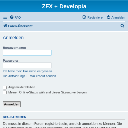
ZFX + Developia
FAQ
Registrieren
Anmelden
S
Foren-Übersicht
u
Anmelden
c
h
Benutzername:
e
Passwort:
Ich habe mein Passwort vergessen
Die Aktivierungs-E-Mail erneut senden
Angemeldet bleiben
Meinen Online-Status während dieser Sitzung verbergen
REGISTRIEREN
Du musst in diesem Forum registriert sein, um dich anmelden zu können. Die