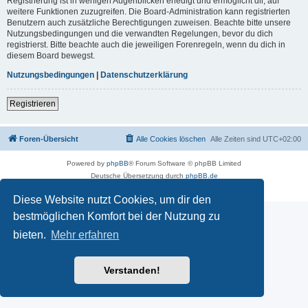
Registrierung ist in wenigen Augenblicken erledigt und ermöglicht dir, auf
weitere Funktionen zuzugreifen. Die Board-Administration kann registrierten
Benutzern auch zusätzliche Berechtigungen zuweisen. Beachte bitte unsere
Nutzungsbedingungen und die verwandten Regelungen, bevor du dich
registrierst. Bitte beachte auch die jeweiligen Forenregeln, wenn du dich in
diesem Board bewegst.
Nutzungsbedingungen
|
Datenschutzerklärung
Registrieren
Foren-Übersicht
Alle Cookies löschen
Alle Zeiten sind
UTC+02:00
Powered by
phpBB
® Forum Software © phpBB Limited
Deutsche Übersetzung durch
phpBB.de
Datenschutz
|
Nutzungsbedingungen
Diese Website nutzt Cookies, um dir den
bestmöglichen Komfort bei der Nutzung zu
bieten.
Mehr erfahren
Verstanden!