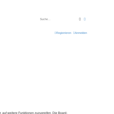
Suche
Erweiterte Suche
Registrieren
Anmelden
r, auf weitere Funktionen zuzugreifen. Die Board-