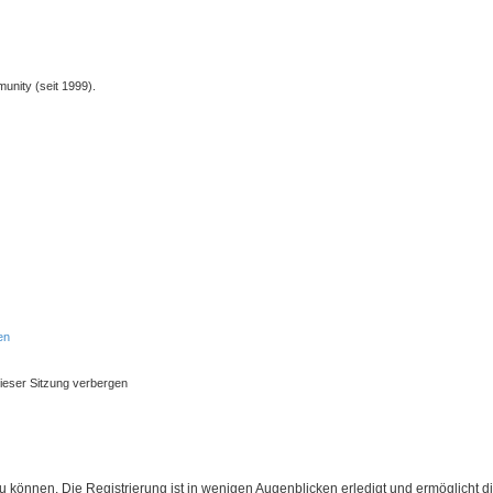
unity (seit 1999).
en
ieser Sitzung verbergen
 können. Die Registrierung ist in wenigen Augenblicken erledigt und ermöglicht di