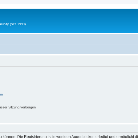
unity (seit 1999).
en
ieser Sitzung verbergen
 können. Die Registrierung ist in wenigen Augenblicken erledigt und ermöglicht di