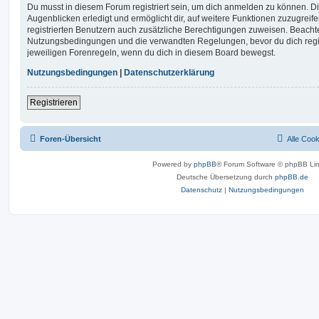
Du musst in diesem Forum registriert sein, um dich anmelden zu können. Di
Augenblicken erledigt und ermöglicht dir, auf weitere Funktionen zuzugreif
registrierten Benutzern auch zusätzliche Berechtigungen zuweisen. Beachte
Nutzungsbedingungen und die verwandten Regelungen, bevor du dich registr
jeweiligen Forenregeln, wenn du dich in diesem Board bewegst.
Nutzungsbedingungen
|
Datenschutzerklärung
Registrieren
Foren-Übersicht
Alle Coo
Powered by
phpBB
® Forum Software © phpBB Lim
Deutsche Übersetzung durch
phpBB.de
Datenschutz
|
Nutzungsbedingungen