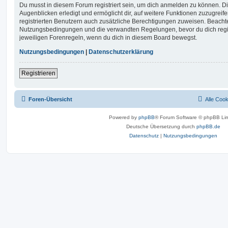
Du musst in diesem Forum registriert sein, um dich anmelden zu können. Di
Augenblicken erledigt und ermöglicht dir, auf weitere Funktionen zuzugreif
registrierten Benutzern auch zusätzliche Berechtigungen zuweisen. Beachte
Nutzungsbedingungen und die verwandten Regelungen, bevor du dich registr
jeweiligen Forenregeln, wenn du dich in diesem Board bewegst.
Nutzungsbedingungen
|
Datenschutzerklärung
Registrieren
Foren-Übersicht
Alle Coo
Powered by
phpBB
® Forum Software © phpBB Lim
Deutsche Übersetzung durch
phpBB.de
Datenschutz
|
Nutzungsbedingungen