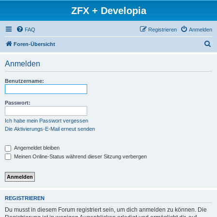
ZFX + Developia
FAQ
Registrieren
Anmelden
S
Foren-Übersicht
u
Anmelden
c
h
Benutzername:
e
Passwort:
Ich habe mein Passwort vergessen
Die Aktivierungs-E-Mail erneut senden
Angemeldet bleiben
Meinen Online-Status während dieser Sitzung verbergen
REGISTRIEREN
Du musst in diesem Forum registriert sein, um dich anmelden zu können. Die