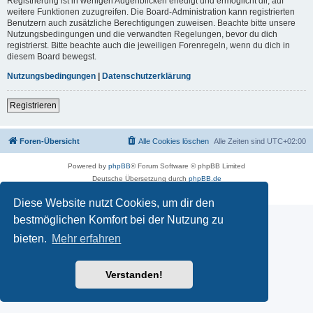
Registrierung ist in wenigen Augenblicken erledigt und ermöglicht dir, auf
weitere Funktionen zuzugreifen. Die Board-Administration kann registrierten
Benutzern auch zusätzliche Berechtigungen zuweisen. Beachte bitte unsere
Nutzungsbedingungen und die verwandten Regelungen, bevor du dich
registrierst. Bitte beachte auch die jeweiligen Forenregeln, wenn du dich in
diesem Board bewegst.
Nutzungsbedingungen
|
Datenschutzerklärung
Registrieren
Foren-Übersicht
Alle Cookies löschen
Alle Zeiten sind
UTC+02:00
Powered by
phpBB
® Forum Software © phpBB Limited
Deutsche Übersetzung durch
phpBB.de
Datenschutz
|
Nutzungsbedingungen
Diese Website nutzt Cookies, um dir den
bestmöglichen Komfort bei der Nutzung zu
bieten.
Mehr erfahren
Verstanden!