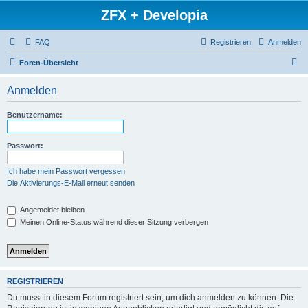
ZFX + Developia
FAQ
Registrieren
Anmelden
S
Foren-Übersicht
u
Anmelden
c
h
Benutzername:
e
Passwort:
Ich habe mein Passwort vergessen
Die Aktivierungs-E-Mail erneut senden
Angemeldet bleiben
Meinen Online-Status während dieser Sitzung verbergen
REGISTRIEREN
Du musst in diesem Forum registriert sein, um dich anmelden zu können. Die