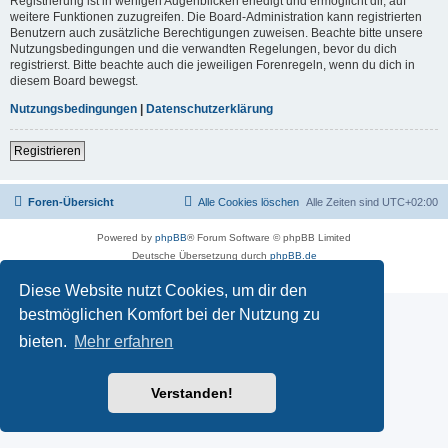
Registrierung ist in wenigen Augenblicken erledigt und ermöglicht dir, auf
weitere Funktionen zuzugreifen. Die Board-Administration kann registrierten
Benutzern auch zusätzliche Berechtigungen zuweisen. Beachte bitte unsere
Nutzungsbedingungen und die verwandten Regelungen, bevor du dich
registrierst. Bitte beachte auch die jeweiligen Forenregeln, wenn du dich in
diesem Board bewegst.
Nutzungsbedingungen
|
Datenschutzerklärung
Registrieren
Foren-Übersicht
Alle Cookies löschen
Alle Zeiten sind
UTC+02:00
Powered by
phpBB
® Forum Software © phpBB Limited
Deutsche Übersetzung durch
phpBB.de
Datenschutz
|
Nutzungsbedingungen
Diese Website nutzt Cookies, um dir den
bestmöglichen Komfort bei der Nutzung zu
bieten.
Mehr erfahren
Verstanden!