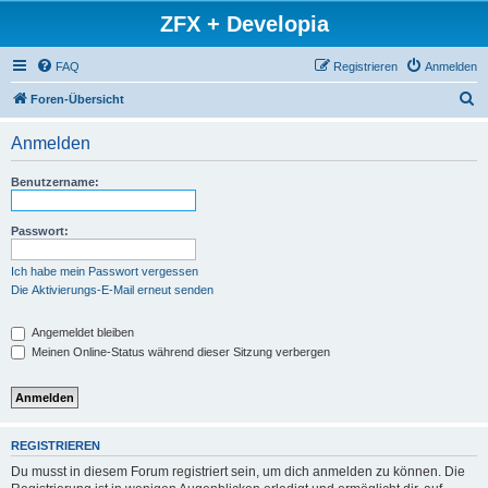
ZFX + Developia
FAQ
Registrieren
Anmelden
S
Foren-Übersicht
u
Anmelden
c
h
Benutzername:
e
Passwort:
Ich habe mein Passwort vergessen
Die Aktivierungs-E-Mail erneut senden
Angemeldet bleiben
Meinen Online-Status während dieser Sitzung verbergen
REGISTRIEREN
Du musst in diesem Forum registriert sein, um dich anmelden zu können. Die