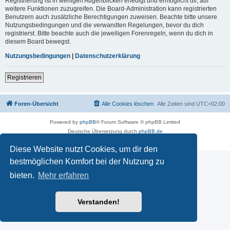
Registrierung ist in wenigen Augenblicken erledigt und ermöglicht dir, auf
weitere Funktionen zuzugreifen. Die Board-Administration kann registrierten
Benutzern auch zusätzliche Berechtigungen zuweisen. Beachte bitte unsere
Nutzungsbedingungen und die verwandten Regelungen, bevor du dich
registrierst. Bitte beachte auch die jeweiligen Forenregeln, wenn du dich in
diesem Board bewegst.
Nutzungsbedingungen
|
Datenschutzerklärung
Registrieren
Foren-Übersicht
Alle Cookies löschen
Alle Zeiten sind
UTC+02:00
Powered by
phpBB
® Forum Software © phpBB Limited
Deutsche Übersetzung durch
phpBB.de
Datenschutz
|
Nutzungsbedingungen
Diese Website nutzt Cookies, um dir den
bestmöglichen Komfort bei der Nutzung zu
bieten.
Mehr erfahren
Verstanden!