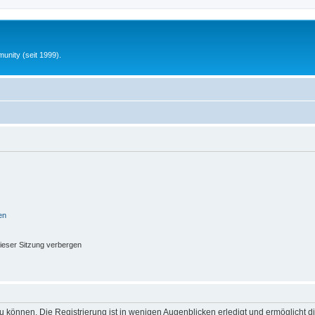
unity (seit 1999).
en
ieser Sitzung verbergen
 können. Die Registrierung ist in wenigen Augenblicken erledigt und ermöglicht di