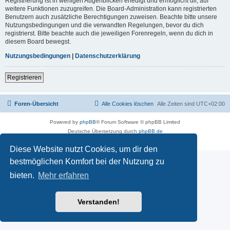
Registrierung ist in wenigen Augenblicken erledigt und ermöglicht dir, auf
weitere Funktionen zuzugreifen. Die Board-Administration kann registrierten
Benutzern auch zusätzliche Berechtigungen zuweisen. Beachte bitte unsere
Nutzungsbedingungen und die verwandten Regelungen, bevor du dich
registrierst. Bitte beachte auch die jeweiligen Forenregeln, wenn du dich in
diesem Board bewegst.
Nutzungsbedingungen
|
Datenschutzerklärung
Registrieren
Foren-Übersicht
Alle Cookies löschen
Alle Zeiten sind
UTC+02:00
Powered by
phpBB
® Forum Software © phpBB Limited
Deutsche Übersetzung durch
phpBB.de
Datenschutz
|
Nutzungsbedingungen
Diese Website nutzt Cookies, um dir den
bestmöglichen Komfort bei der Nutzung zu
bieten.
Mehr erfahren
Verstanden!