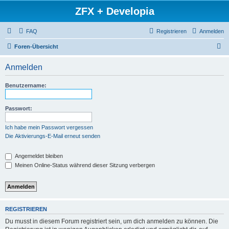
ZFX + Developia
FAQ
Registrieren
Anmelden
S
Foren-Übersicht
u
Anmelden
c
h
Benutzername:
e
Passwort:
Ich habe mein Passwort vergessen
Die Aktivierungs-E-Mail erneut senden
Angemeldet bleiben
Meinen Online-Status während dieser Sitzung verbergen
REGISTRIEREN
Du musst in diesem Forum registriert sein, um dich anmelden zu können. Die