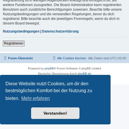
Registrierung ist in wenigen Augenblicken erledigt und ermöglicht dir, auf
weitere Funktionen zuzugreifen. Die Board-Administration kann registrierten
Benutzern auch zusätzliche Berechtigungen zuweisen. Beachte bitte unsere
Nutzungsbedingungen und die verwandten Regelungen, bevor du dich
registrierst. Bitte beachte auch die jeweiligen Forenregeln, wenn du dich in
diesem Board bewegst.
Nutzungsbedingungen
|
Datenschutzerklärung
Registrieren
Foren-Übersicht
Alle Cookies löschen
Alle Zeiten sind
UTC+02:00
Powered by
phpBB
® Forum Software © phpBB Limited
Deutsche Übersetzung durch
phpBB.de
Datenschutz
|
Nutzungsbedingungen
Diese Website nutzt Cookies, um dir den
bestmöglichen Komfort bei der Nutzung zu
bieten.
Mehr erfahren
Verstanden!