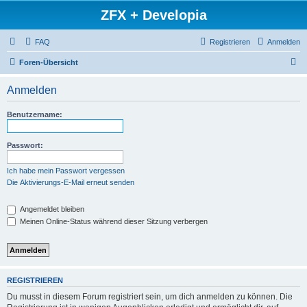
ZFX + Developia
FAQ
Registrieren
Anmelden
S
Foren-Übersicht
u
Anmelden
c
h
Benutzername:
e
Passwort:
Ich habe mein Passwort vergessen
Die Aktivierungs-E-Mail erneut senden
Angemeldet bleiben
Meinen Online-Status während dieser Sitzung verbergen
REGISTRIEREN
Du musst in diesem Forum registriert sein, um dich anmelden zu können. Die