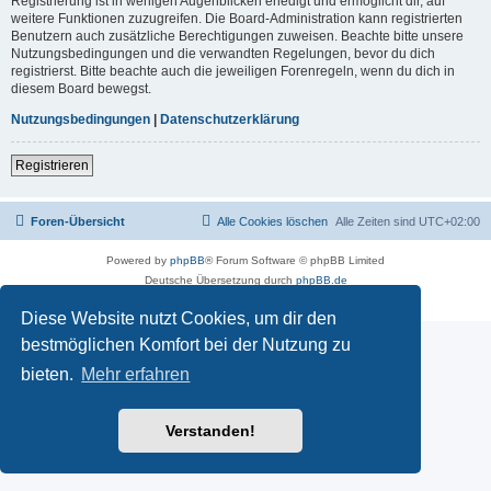
Registrierung ist in wenigen Augenblicken erledigt und ermöglicht dir, auf
weitere Funktionen zuzugreifen. Die Board-Administration kann registrierten
Benutzern auch zusätzliche Berechtigungen zuweisen. Beachte bitte unsere
Nutzungsbedingungen und die verwandten Regelungen, bevor du dich
registrierst. Bitte beachte auch die jeweiligen Forenregeln, wenn du dich in
diesem Board bewegst.
Nutzungsbedingungen
|
Datenschutzerklärung
Registrieren
Foren-Übersicht
Alle Cookies löschen
Alle Zeiten sind
UTC+02:00
Powered by
phpBB
® Forum Software © phpBB Limited
Deutsche Übersetzung durch
phpBB.de
Datenschutz
|
Nutzungsbedingungen
Diese Website nutzt Cookies, um dir den
bestmöglichen Komfort bei der Nutzung zu
bieten.
Mehr erfahren
Verstanden!