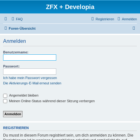
ZFX + Developia
FAQ
Registrieren
Anmelden
S
Foren-Übersicht
u
Anmelden
c
h
Benutzername:
e
Passwort:
Ich habe mein Passwort vergessen
Die Aktivierungs-E-Mail erneut senden
Angemeldet bleiben
Meinen Online-Status während dieser Sitzung verbergen
REGISTRIEREN
Du musst in diesem Forum registriert sein, um dich anmelden zu können. Die