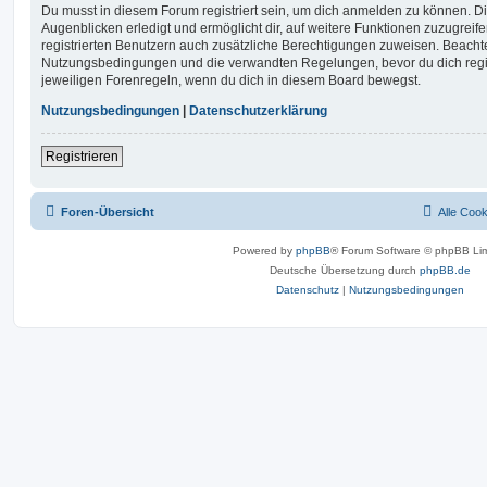
Du musst in diesem Forum registriert sein, um dich anmelden zu können. Di
Augenblicken erledigt und ermöglicht dir, auf weitere Funktionen zuzugreif
registrierten Benutzern auch zusätzliche Berechtigungen zuweisen. Beachte
Nutzungsbedingungen und die verwandten Regelungen, bevor du dich registr
jeweiligen Forenregeln, wenn du dich in diesem Board bewegst.
Nutzungsbedingungen
|
Datenschutzerklärung
Registrieren
Foren-Übersicht
Alle Coo
Powered by
phpBB
® Forum Software © phpBB Lim
Deutsche Übersetzung durch
phpBB.de
Datenschutz
|
Nutzungsbedingungen